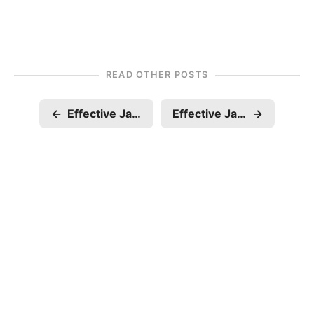
READ OTHER POSTS
←
Effective Java Item5 使用依賴注入優於硬連結資源
Effective Java Item3 使用私有建構函式或列舉實現單例
→