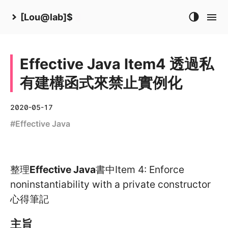
[Lou@lab]$
Effective Java Item4 透過私
有建構函式來禁止實例化
2020-05-17
#
Effective Java
整理
Effective Java
書中Item 4: Enforce
noninstantiability with a private constructor
心得筆記
主旨