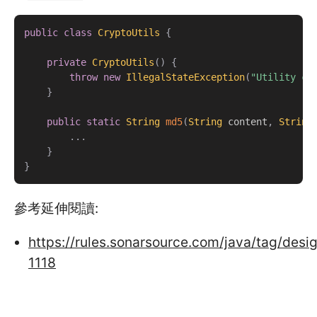
public
class
CryptoUtils
{
private
CryptoUtils
(
)
{
throw
new
IllegalStateException
(
"Utility cl
}
public
static
String
md5
(
String
 content
,
String
.
.
.
}
}
參考延伸閱讀:
https://rules.sonarsource.com/java/tag/des
1118