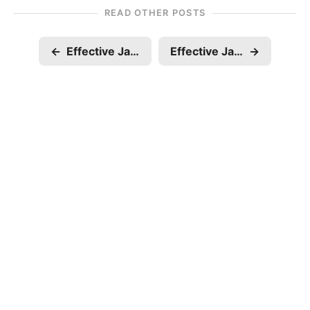
READ OTHER POSTS
←
Effective Java Item 68：遵守普遍接受的命名規則
Effective Java Item 66：明智地使用原生方法
→