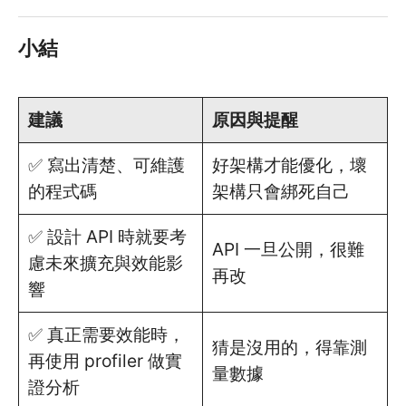
小結
建議
原因與提醒
✅ 寫出清楚、可維護
好架構才能優化，壞
的程式碼
架構只會綁死自己
✅ 設計 API 時就要考
API 一旦公開，很難
慮未來擴充與效能影
再改
響
✅ 真正需要效能時，
猜是沒用的，得靠測
再使用 profiler 做實
量數據
證分析