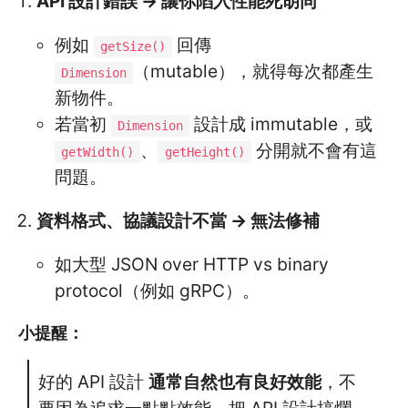
API 設計錯誤 → 讓你陷入性能死胡同
例如
回傳
getSize()
（mutable），就得每次都產生
Dimension
新物件。
若當初
設計成 immutable，或
Dimension
、
分開就不會有這
getWidth()
getHeight()
問題。
資料格式、協議設計不當 → 無法修補
如大型 JSON over HTTP vs binary
protocol（例如 gRPC）。
小提醒：
好的 API 設計
通常自然也有良好效能
，不
要因為追求一點點效能，把 API 設計搞爛，