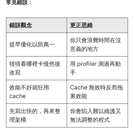
常見錯誤：
錯誤觀念
更正思維
你只會浪費時間在沒
提早優化以防萬一
意義的地方
猜猜看哪裡卡慢然後
用 profiler 測過再動
改寫
手
效能不好就狂用
Cache 無效時反而拖
cache
累效能
先寫出快的，再來整
你會陷入難以維護又
理架構
無法調整的程式