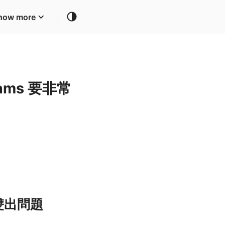
how more
treams 要非常
雙雙出問題