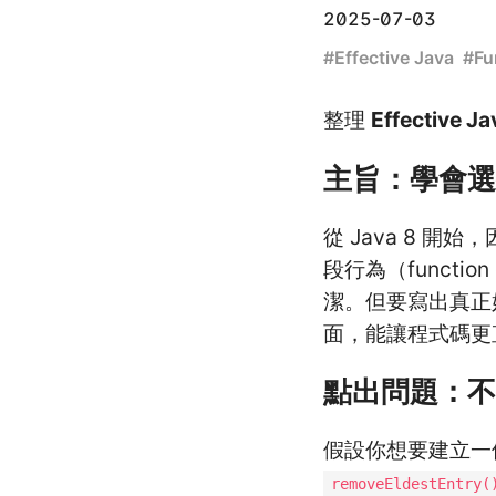
2025-07-03
#
Effective Java
#
Fu
整理
Effective Ja
主旨：學會選
從 Java 8 開
段行為（functi
潔。但要寫出真正好
面，能讓程式碼更直
點出問題：不
假設你想要建立一
removeEldestEntry(