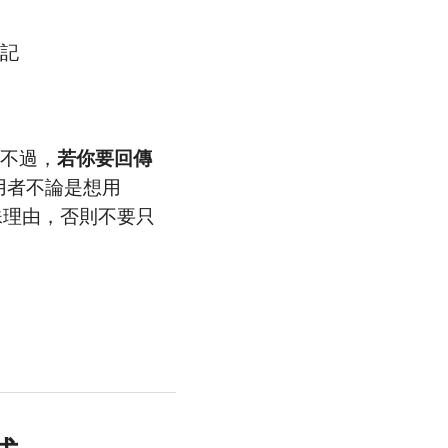
筆記
。不過，
若你要回傳
用者不論是想用
有特殊理由，否則不要只