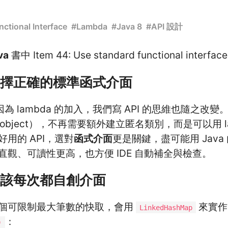
nctional Interface
#
Lambda
#
Java 8
#
API 設計
va
書中 Item 44: Use standard functional interf
擇正確的標準函式介面
始，因為 lambda 的加入，我們寫 API 的思維也隨之
on object），不再需要額外建立匿名類別，而是可以用 l
用的 API，選對
函式介面
更是關鍵，盡可能用 Jav
觀、可讀性更高，也方便 IDE 自動補全與檢查。
該每次都自創介面
個可限制最大筆數的快取，會用
來實作
LinkedHashMap
：
)