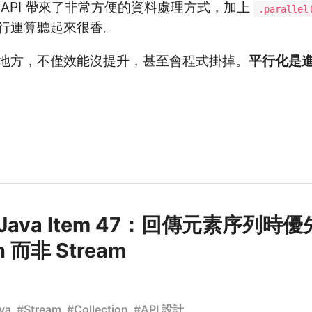
ream API 帶來了非常方便的資料處理方式，加上
.parallel
行運算聽起來很香。
地方，不僅效能沒提升，甚至會程式掛掉。
平行化是
ve Java Item 47：回傳元素序列時
on 而非 Stream
va
#
Stream
#
Collection
#
API 設計