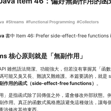
ve Java Item 46：偏好無副作用的函
va
#
Streams
#
Functional Programming
#
Collectors
va
書中 Item 46: Prefer side-effect-free function
ams 核心原則就是「無副作用」
eams API 雖然語法簡潔、功能強大，但若沒有掌握其「
可能又臭又長、難讀又難維護。本篇要講的，就是 str
用的函式（side-effect-free functions）
。
用」是指函式除了回傳值之外，還會修改外部狀態。
t，就是副作用。真正的函數式風格應該避免這種做法，讓
牽涉修改其他東西。