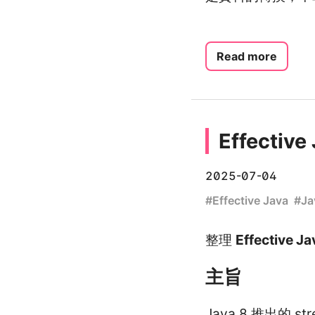
Read more
Effectiv
2025-07-04
#
Effective Java
#
Ja
整理
Effective Ja
主旨
Java 8 推出的