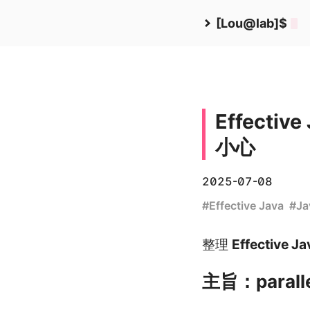
[Lou@lab]$
Effectiv
小心
2025-07-08
#
Effective Java
#
Ja
整理
Effective Ja
主旨：para