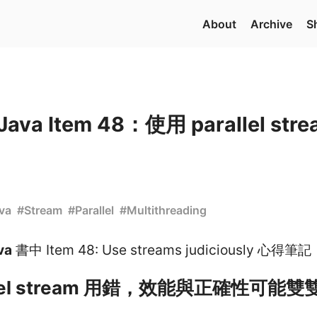
About
Archive
S
e Java Item 48：使用 parallel s
va
#
Stream
#
Parallel
#
Multithreading
va
書中 Item 48: Use streams judiciously 心得筆記
llel stream 用錯，效能與正確性可能