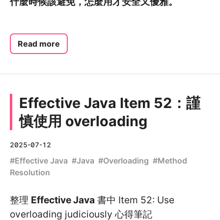
什麼時候該避免，怎麼用才安全又優雅。
Read more
Effective Java Item 52：謹
慎使用 overloading
2025-07-12
#
Effective Java
#
Java
#
Overloading
#
Method
Resolution
整理
Effective Java
書中 Item 52: Use
overloading judiciously 心得筆記