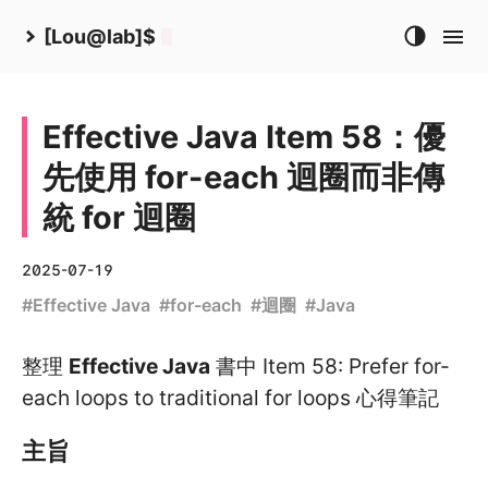
[Lou@lab]$
Effective Java Item 58：優
先使用 for-each 迴圈而非傳
統 for 迴圈
2025-07-19
#
Effective Java
#
for-each
#
迴圈
#
Java
整理
Effective Java
書中 Item 58: Prefer for-
each loops to traditional for loops 心得筆記
主旨