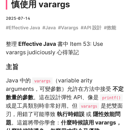
慎使用 varargs
2025-07-14
#
Effective Java
#
Java
#
Varargs
#
API 設計
#
效能
整理
Effective Java
書中 Item 53: Use
varargs judiciously 心得筆記
主旨
Java 中的
（variable arity
varargs
arguments，可變參數）允許在方法中接受
不定
數量的參數
。這在設計彈性 API、像是
printf()
或是工具類別時非常好用。但
是把雙面
varargs
刃，用錯了可能導致
執行時錯誤
或
隱性效能問
題
。這篇將帶你學會：
什麼時候該用 varargs，