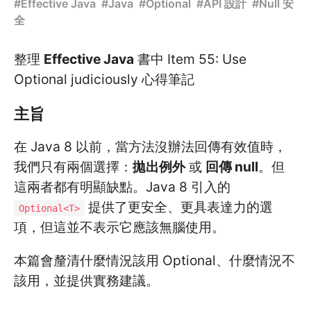
#
Effective Java
#
Java
#
Optional
#
API 設計
#
Null 安
全
整理
Effective Java
書中 Item 55: Use
Optional judiciously 心得筆記
主旨
在 Java 8 以前，當方法沒辦法回傳有效值時，
我們只有兩個選擇：
拋出例外
或
回傳 null
。但
這兩者都有明顯缺點。Java 8 引入的
提供了更安全、更具表達力的選
Optional<T>
項，但這並不表示它應該無腦使用。
本篇會釐清什麼情況該用 Optional、什麼情況不
該用，並提供實務建議。