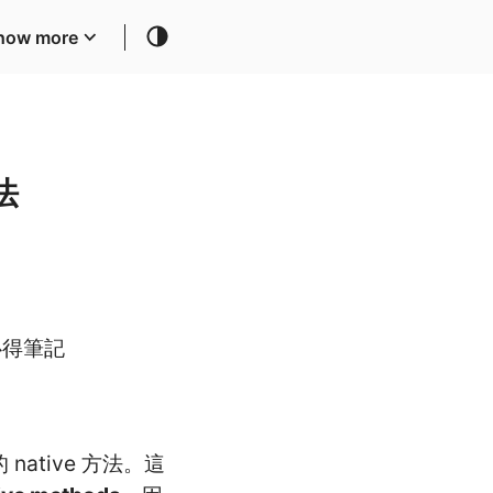
how more
法
y 心得筆記
寫的 native 方法。這