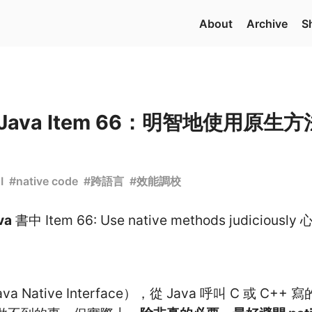
About
Archive
S
ve Java Item 66：明智地使用原生方
I
#
native code
#
跨語言
#
效能調校
va
書中 Item 66: Use native methods judiciousl
ava Native Interface），從 Java 呼叫 C 或 C++ 