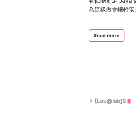
看似能補足 Jav
為這樣做會犧牲安
Read more
[Lou@lab]$