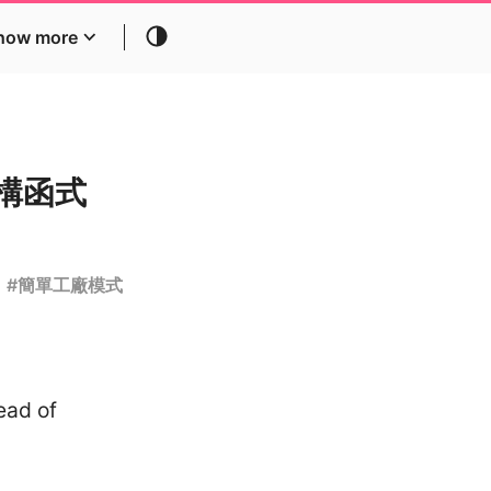
how more
替建構函式
#
簡單工廠模式
ead of