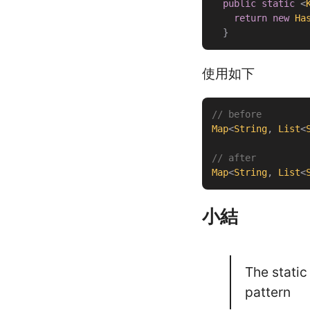
public
static
<
return
new
Ha
}
使用如下
// before
Map
<
String
,
List
<
// after
Map
<
String
,
List
<
小結
The static
pattern