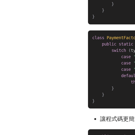
}
}
}
class
PaymentFact
public
static
switch
(
t
case
case
case
defau
t
}
}
}
讓程式碼更簡潔，