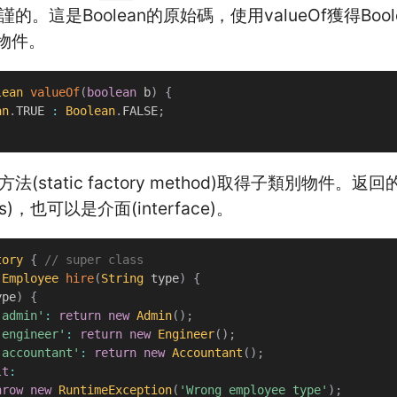
的。這是Boolean的原始碼，使用valueOf獲得Boo
n物件。
lean
valueOf
(
boolean
 b
)
{
an
.
TRUE 
:
Boolean
.
FALSE
;
(static factory method)取得子類別物件。
ass)，也可以是介面(interface)。
tory
{
// super class
Employee
hire
(
String
 type
)
{
ype
)
{
'admin'
:
return
new
Admin
(
)
;
'engineer'
:
return
new
Engineer
(
)
;
'accountant'
:
return
new
Accountant
(
)
;
lt
:
hrow
new
RuntimeException
(
'Wrong employee type'
)
;