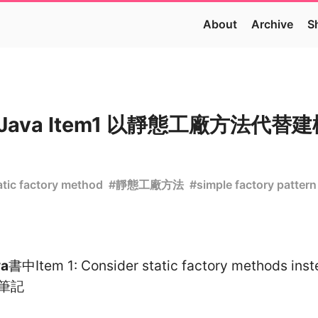
About
Archive
S
ive Java Item1 以靜態工廠方法代
atic factory method
#
靜態工廠方法
#
simple factory pattern
va
書中Item 1: Consider static factory methods inst
得筆記