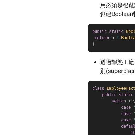
用必須是很嚴謹
創建Boolea
public
static
Boo
return
 b 
?
Boole
}
透過靜態工廠方法
別(supercl
class
EmployeeFac
public
static
switch
(
t
case
case
case
defau
t