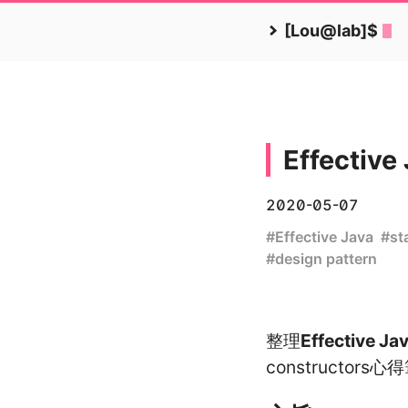
[Lou@lab]$
Effect
2020-05-07
#
Effective Java
#
st
#
design pattern
整理
Effective Ja
constructors心