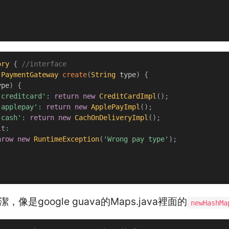
ory
{
//interface
PaymentGateway
create
(
String
 type
)
{
ype
)
{
'creditcard'
:
return
new
CreditCardImpl
(
)
;
'applepay'
:
return
new
ApplePayImpl
(
)
;
'cash'
:
return
new
CachOnDeliveryImpl
(
)
;
lt
:
hrow
new
RuntimeException
(
'Wrong pay type'
)
;
像是google guava的Maps.java裡面的
newHashMa