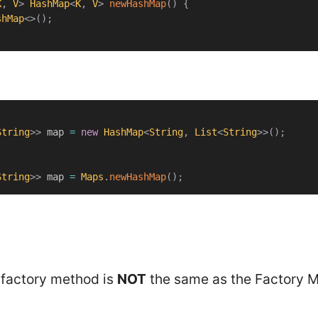
K
,
V
>
HashMap
<
K
,
V
>
newHashMap
(
)
{
shMap
<
>
(
)
;
String
>
>
 map 
=
new
HashMap
<
String
,
List
<
String
>
>
(
)
;
String
>
>
 map 
=
Maps
.
newHashMap
(
)
;
 factory method is
NOT
the same as the Factory 