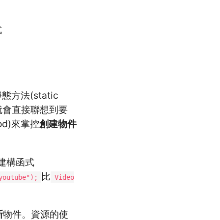
式
方法(static
字眼就會直接聯想到要
od)來掌控
創建物件
用建構函式
比
youtube");
Video
新
物件。資源的使