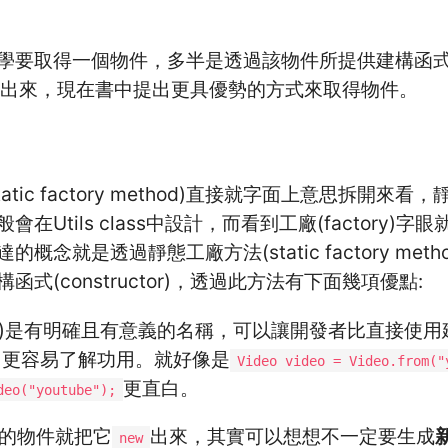
學要取得一個物件，多半是透過該物件所提供建構函
出來，現在書中提出更具優勢的方式來取得物件。
tic factory method)直接就字面上意思拆開來看，靜態
般會在Utils class中設計，而看到工廠(factory)
概念就是透過靜態工廠方法(static factory meth
式(constructor)，透過此方法有下面幾項優點:
hod)是有明確且有意義的名稱，可以讓開發者比直接使
ctor)更容易了解功用。就好像是
Video video = Video.from("
更直白。
deo("youtube");
的物件就把它
出來，其實可以想想不一定要生成
new